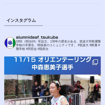
インスタグラム
alumnideaf_tsukuba
1891（明治24）年設立。130年の歴史がある、筑波大学附属聾
学校の卒業生、関係者のコミュニティです。
#筑波大 #附属 #
聾学校 #同窓会 #国府台