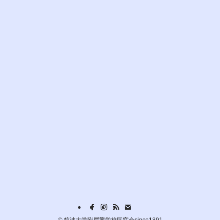
©
筑波大学附属聾学校同窓会since1891