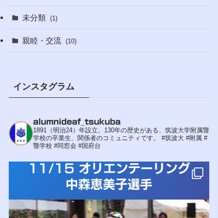
未分類
(1)
親睦・交流
(10)
インスタグラム
alumnideaf_tsukuba
1891（明治24）年設立。130年の歴史がある、筑波大学附属聾
学校の卒業生、関係者のコミュニティです。
#筑波大 #附属 #
聾学校 #同窓会 #国府台